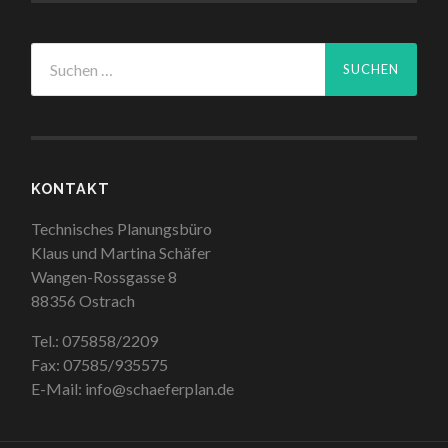
Suchen
nach:
KONTAKT
Technisches Planungsbüro
Klaus und Martina Schäfer
Wangen-Rossgasse 8
88356 Ostrach
Tel.: 075858/2209
Fax: 07585/935575
E-Mail: info@schaeferplan.de