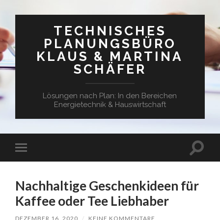
TECHNISCHES
PLANUNGSBÜRO
KLAUS & MARTINA
SCHÄFER
Lösungen nach Plan: In den Bereichen
Energietechnik & Hauswirtschaft
Suchfe
Mobile-
ein-/a
Menü
ein-/ausblenden
Nachhaltige Geschenkideen für
Kaffee oder Tee Liebhaber
DEZEMBER 16, 2020
/
KEINE KOMMENTARE