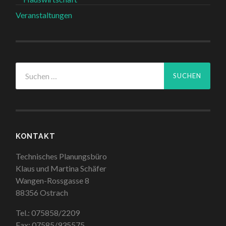
Veranstaltungen
Suchen
nach:
KONTAKT
Technisches Planungsbüro
Klaus und Martina Schäfer
Wangen-Rossgasse 8
88356 Ostrach
Tel.: 075858/2209
Fax: 07585/935575