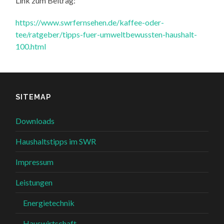
Link zum Beitrag:
https://www.swrfernsehen.de/kaffee-oder-
tee/ratgeber/tipps-fuer-umweltbewussten-haushalt-
100.html
SITEMAP
Downloads
Haushaltstipps im SWR
Impressum
Leistungen
Energietechnik
Hauswirtschaft