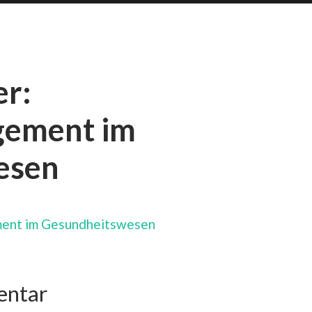
er:
ement im
esen
ment im Gesundheitswesen
entar