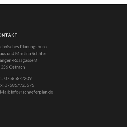
ONTAKT
chnisches Planungsbüro
aus und Martina Schäfer
angen-Rossgasse 8
356 Ostrach
l.: 075858/2209
ax: 07585/935575
Mail: info@schaeferplan.de