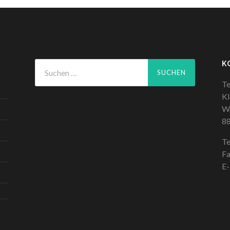
Suchen
K
nach:
Te
Kl
W
88
Te
F
E-